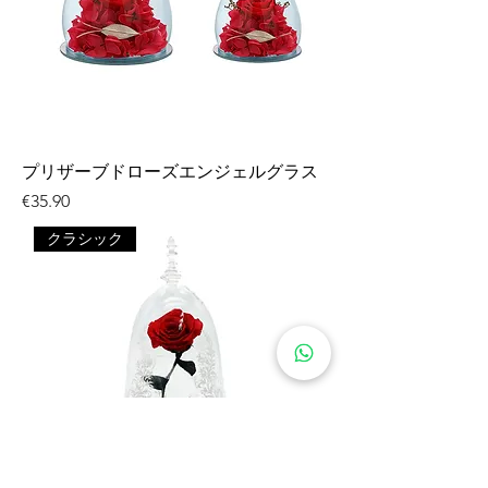
プリザーブドローズエンジェルグラス
価格
€35.90
クラシック