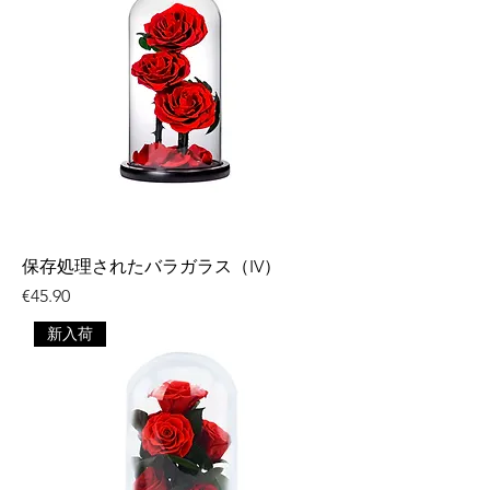
保存処理されたバラガラス（IV）
価格
€45.90
新入荷