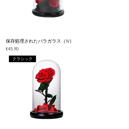
保存処理されたバラガラス（IV）
価格
€45.90
クラシック