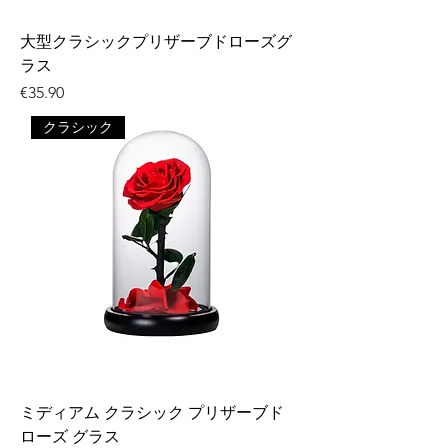
大型クラシックプリザーブドローズグ
ラス
価格
€35.90
クラシック
ミディアム クラシック プリザーブド
ローズ グラス