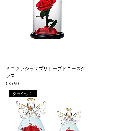
ミニクラシックプリザーブドローズグ
ラス
価格
€35.90
クラシック