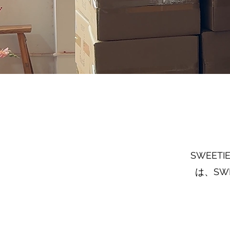
SWEET
は、SW