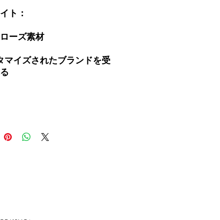
イト：
ローズ素材
タマイズされたブランドを受
る
ニサイズのクラシックなプ
ブドローズグラスは、
zonで大人気の商品で、定番
ザーブドフラワーギフトで
富なカラーバリエーション
選びいただけるほか、バラ
カスタマイズして、あなた
特別なギフトを作ることも
す。このバラは長持ちし、
で美しく包まれ、すべて手