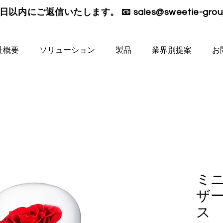
日以内にご返信いたします。 📧
sales@sweetie-gro
社概要
ソリューション
製品
業界別提案
お
ミ
ザ
ス