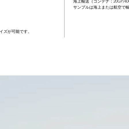
海上輸送（コンテナ：20GP/40G
作りで
サンプルは海上または航空で
す。ま
にも対
や用途
も、イ
イズが可能です。
リザー
らしい