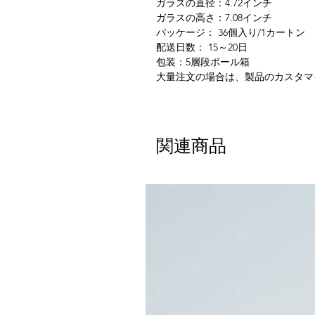
ガラスの直径：4.72インチ
ガラスの高さ：7.08インチ
パッケージ：
36
個
入り
/1カートン
配送日数：
15～20日
包装：5層段ボール箱
大量注文の場合は、製品のカスタマ
関連商品