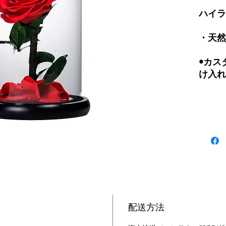
ハイラ
・天然
•カス
け入れ
このミ
リザー
Ama
のプリ
す。豊
からお
の色を
だけの
配送方法
可能で
シルク