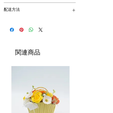
テムは、新鮮な生花から丁寧に作
ガラスの直径：5.09インチ
られた最高級のバラ5輪を、不滅の
配送方法
ガラスの高さ：11.81インチ
葉で飾り、すべて手作業で仕上げ
パッケージ：
24
個
入り
/1カートン
ています。長持ちする水不要のデ
配送日数：
15～20日
海上輸送（コンテナ：20GP/40GP/40HQ）
ザインにより、バラは色褪せるこ
包装：5層段ボール箱
サンプルは海上または航空で輸送
となく、長期間鮮やかで美しい状
大量注文の場合は、製品のカスタマイズが可
能です。
態を保ちます。それぞれのプリザ
ーブドローズは、環境に配慮した
持続可能な方法でエレガントに包
関連商品
装されており、見た目の美しさだ
けでなく、環境保護と持続可能な
開発への貢献も兼ね備えていま
す。時代を超えて愛される、美し
く洗練されたギフト、プリザーブ
ドローズグラス（IV）で、大切な
人に深い印象を与えましょう。