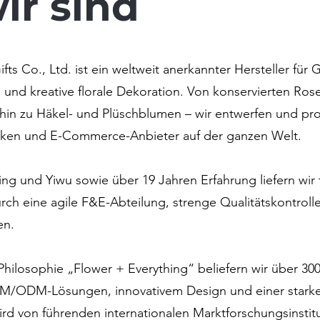
ir sind
ifts Co., Ltd. ist ein weltweit anerkannter Hersteller fü
 und kreative florale Dekoration. Von konservierten Ro
hin zu Häkel- und Plüschblumen – wir entwerfen und pr
arken und E-Commerce-Anbieter auf der ganzen Welt.
ing und Yiwu sowie über 19 Jahren Erfahrung liefern wir
rch eine agile F&E-Abteilung, strenge Qualitätskontroll
en.
Philosophie „Flower + Everything“ beliefern wir über 30
EM/ODM-Lösungen, innovativem Design und einer starken
rd von führenden internationalen Marktforschungsinstitu