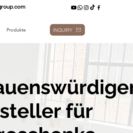
group.com
INQUIRY
Produkte
rauenswürdige
teller für