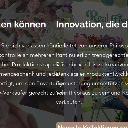
auen können
Innovation, die 
e Sie sich verlassen können – mit
Geleitet von unserer Philos
skontrolle an mehreren Punkten,
kontinuierlich trendgerech
her Produktionskapazität.
Rosenboxen bis zu kreative
lumengeschenk und jeder
Dank agiler Produktentwickl
fertigt, um den Erwartungen
Bemusterung unterstützen w
-Verkäufer gerecht zu werden.
Schritt voraus zu sein und Ko
verkaufen.
Neueste Kollektionen e