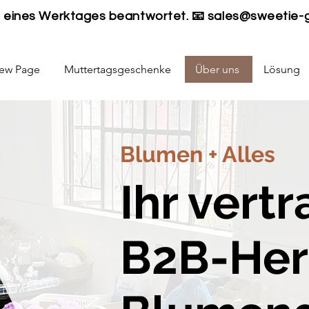
lb eines Werktages beantwortet. 📧
sales@sweetie-
ew Page
Muttertagsgeschenke
Über uns
Lösung
Blumen + Alles
Ihr vert
B2B-Hers