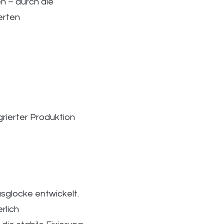
n – durch die
erten
rierter Produktion
asglocke entwickelt.
rlich