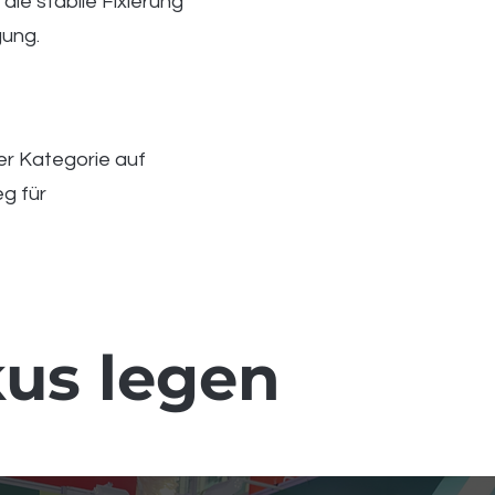
die stabile Fixierung
gung.
er Kategorie auf
g für
us legen