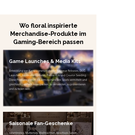
Wo floral inspirierte
Merchandise-Produkte im
Gaming-Bereich passen
Game Launches & Media Kits
Entwicklung von Kampagnenprodukten für neue Releases, DLC-
Launches, Jubiläums-Updates, Presse-Kits und Creator-Seeding.
Diese Produkte sollten die Atmosphäre des Spiels vermitteln und
gleichzeitig einfach zu verpacken, zu versenden, zu präsentieren
und zu teilen sein.
Saisonale Fan-Geschenke
Valentinstag, Muttertag, Weihnachten, Abschluss-Saison,