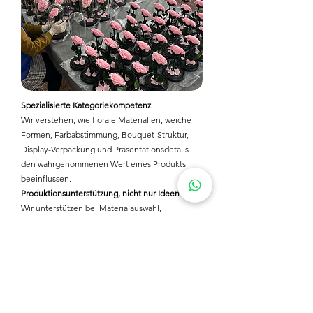
Spezialisierte Kategoriekompetenz
Wir verstehen, wie florale Materialien, weiche
Formen, Farbabstimmung, Bouquet-Struktur,
Display-Verpackung und Präsentationsdetails
den wahrgenommenen Wert eines Produkts
beeinflussen.
Produktionsunterstützung, nicht nur Ideen
Wir unterstützen bei Materialauswahl,
Mustererstellung, Verpackungsstruktur, MOQ-
Planung, Serienproduktion, Qualitätskontrolle
und Exportlieferung.
Entwickelt für differenzierte Kampagnen
Unsere Produkte sind besonders geeignet,
wenn ein Projekt etwas anderes als Standard-
Merchandise benötigt – aber dennoch praktisch