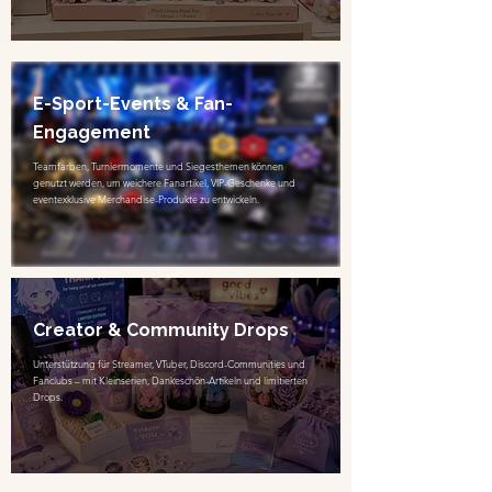
E-Sport-Events & Fan-
Engagement
Teamfarben, Turniermomente und Siegesthemen können
genutzt werden, um weichere Fanartikel, VIP-Geschenke und
eventexklusive Merchandise-Produkte zu entwickeln.
Creator & Community Drops
Unterstützung für Streamer, VTuber, Discord-Communities und
Fanclubs – mit Kleinserien, Dankeschön-Artikeln und limitierten
Drops.