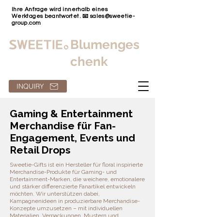
Ihre Anfrage wird innerhalb eines
Werktages beantwortet. 📧
sales@sweetie-
group.com
Blumenges
chenk
INQUIRY
Gaming & Entertainment
Merchandise für Fan-
Engagement, Events und
Retail Drops
Sweetie-Gifts ist ein Hersteller für floral inspirierte
Merchandise-Produkte für Gaming- und
Entertainment-Marken, die weichere, emotionalere
und stärker differenzierte Fanartikel entwickeln
möchten. Wir unterstützen dabei,
Kampagnenideen in produzierbare Merchandise-
Konzepte umzusetzen – mit individuellen
Materialien, Verpackungen, Mustern und