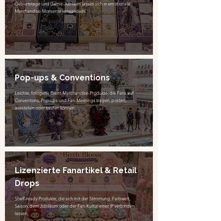
Geburtstage und Game-Jubiläen lassen sich in emotionale
Merchandise-Momente verwandeln.
Pop-ups & Conventions
Leichte, fotogene Event-Merchandise-Produkte, die Fans auf
Conventions, Pop-ups und Fan-Meetings tragen, posten,
ausstellen oder kaufen können.
Lizenzierte Fanartikel & Retail
Drops
Shelf-ready Produkte, die sich mit der Stimmung, Farbwelt,
Saison, dem Jubiläum oder der Fan-Kultur einer IP verbinden
lassen.