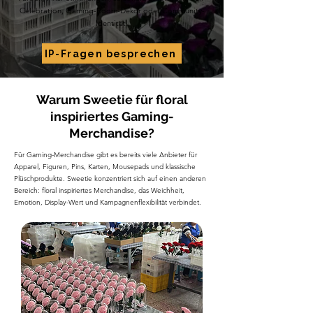
Celebration, Gaming-Room-Dekor oder Community-
Identität.
IP-Fragen besprechen
Warum Sweetie für floral
inspiriertes Gaming-
Merchandise?
Für Gaming-Merchandise gibt es bereits viele Anbieter für
Apparel, Figuren, Pins, Karten, Mousepads und klassische
Plüschprodukte. Sweetie konzentriert sich auf einen anderen
Bereich: floral inspiriertes Merchandise, das Weichheit,
Emotion, Display-Wert und Kampagnenflexibilität verbindet.