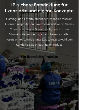
IP-sichere Entwicklung für
lizenzierte und eigene Konzepte
Gaming- und Entertainment-Merchandise muss IP-
Grenzen respektieren. Sweetie kopiert keine Game-
Charaktere, Logos, Screenshots, geschützten
Artworks oder eindeutig erkennbaren visuellen
Assets ohne Autorisierung. Das schützt sowohl den
Kunden als auch das finale Produkt.
Für lizenzierte Projekte
Wir können mit freigegebenem Artwork, Styleguides,
Farbregeln, Verpackungsvorgaben und offiziellen
Freigabeprozessen arbeiten.
Für nicht lizenzierte Projekte
Wir können eigenständige gaming-inspirierte Konzepte
entwickeln, die auf breiteren kreativen Richtungen
basieren – zum Beispiel Fantasy-Welten, E-Sport-
Farben, Pixel-Stimmungen, saisonale Emotionen, Fan-