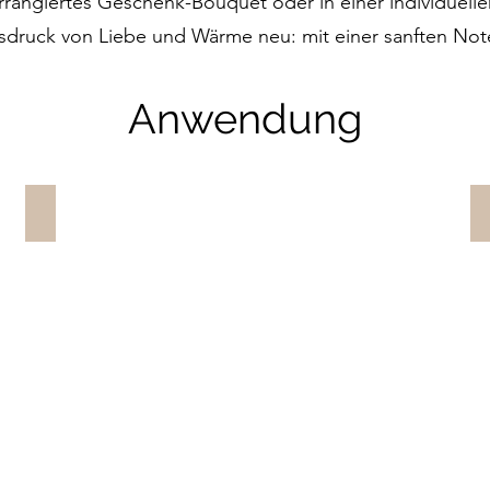
 arrangiertes Geschenk-Bouquet oder in einer individuel
druck von Liebe und Wärme neu: mit einer sanften Note,
Anwendung
Brand Pop-ups & Promotional Events