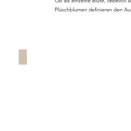
Ob als einzelne Blüte, liebevoll
Plüschblumen definieren den Aus
Retail & Supermarket Display