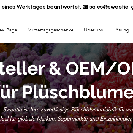
lb eines Werktages beantwortet. 📧
sales@sweetie-
ew Page
Muttertagsgeschenke
Über uns
Lösung
teller & OEM/O
für Plüschblum
Sweetie ist Ihre zuverlässige Plüschblumenfabrik für wei
al für globale Marken, Supermärkte und Einzelhändler.