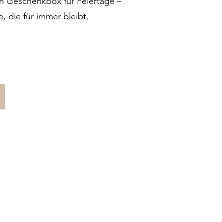
len Geschenkbox für Feiertage –
 die für immer bleibt.
Hospitality & Event Décor