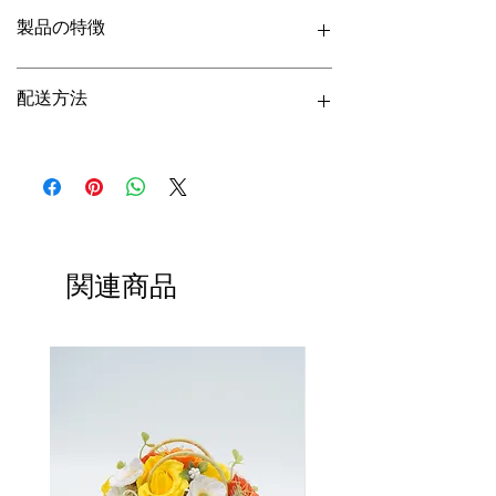
のバラの詰め合わせは、洗練され
製品の特徴
た長く愛用できるギフトです。そ
れぞれのバラは、しおれることな
箱の直径：15.5cm
く何年も自然な美しさを保つよ
配送方法
箱の高さ：10cm
う、丁寧に保存されています。こ
パッケージ：18
個
入り
/1カートン
れらのアレンジメントは、高品質
配送日数：
15～20日
海上輸送（コンテナ：20GP/40GP/40HQ）
なプレゼンテーションとカスタマ
包装：5層段ボール箱
サンプルは海上または航空で輸送
イズオプションが特徴で、特別な
大量注文の場合は、製品のカスタマイズが可
能です。
機会やエレガントなインテリアに
最適です。
関連商品