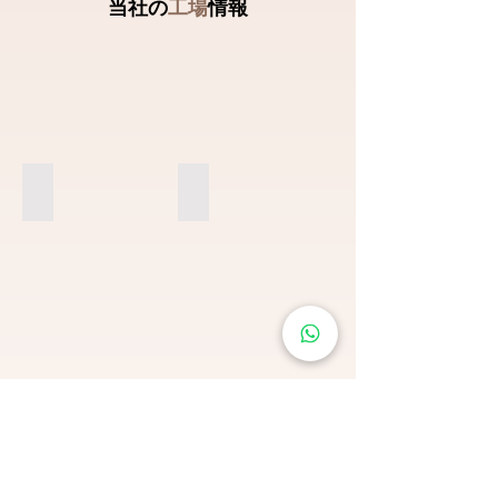
当社の
工場
情報
Factory Appearance
Flower Base
Flowers Preservation
Laboratory