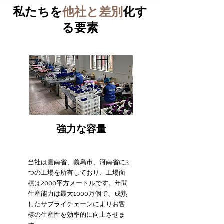
私たちを
他社と差別
化す
る要素
強力な容量
当社は雲南省、義烏市、河南省に3
つの工場を所有しており、工場面
積は2000平方メートルです。年間
生産能力は最大1000万個で、成熟
したサプライチェーンによりお客
様の生産性を効率的に向上させま