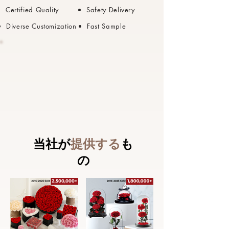
Certified
Quality
Safety Delivery
Diverse Customization
Fast Sample
当社が
提供する
も
の