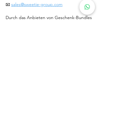
📧 
sales@sweetie-group.com
Durch das Anbieten von Geschenk-Bundles 
können Amazon-Verkäufer eine profitable 
Nische erschließen, die sich besonders an 
Geschenk-Käufer richtet. Egal ob Neuling 
oder erfahrener Verkäufer – das Verständnis 
für Aufbau, Preisgestaltung und 
Vermarktung eines Bundles ist der Schlüssel 
zum Erfolg.