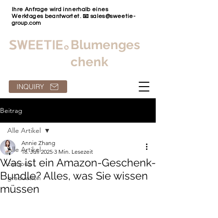
Ihre Anfrage wird innerhalb eines
Werktages beantwortet. 📧
sales@sweetie-
group.com
Blumenges
chenk
INQUIRY
Beitrag
Alle Artikel
Annie Zhang
Alle Artikel
18. Juli 2025
3 Min. Lesezeit
Was ist ein Amazon-Geschenk-
campus
Bundle? Alles, was Sie wissen
graduation
müssen