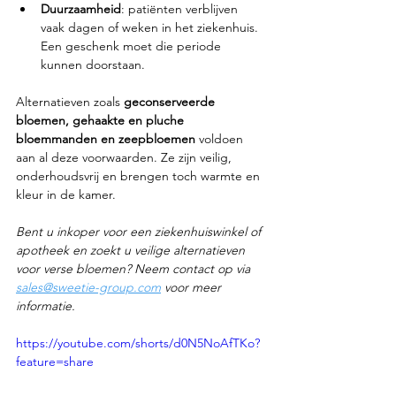
Duurzaamheid
: patiënten verblijven 
vaak dagen of weken in het ziekenhuis. 
Een geschenk moet die periode 
kunnen doorstaan.
Alternatieven zoals 
geconserveerde 
bloemen, gehaakte en pluche 
bloemmanden en zeepbloemen
 voldoen 
aan al deze voorwaarden. Ze zijn veilig, 
onderhoudsvrij en brengen toch warmte en 
kleur in de kamer.
Bent u inkoper voor een ziekenhuiswinkel of 
apotheek en zoekt u veilige alternatieven 
voor verse bloemen? Neem contact op via 
sales@sweetie-group.com
 voor meer 
informatie.
https://youtube.com/shorts/d0N5NoAfTKo?
feature=share