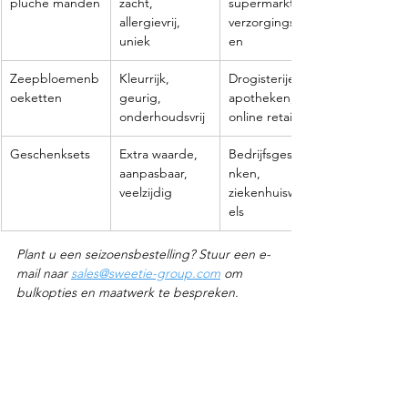
pluche manden
zacht, 
supermarkten, 
allergievrij, 
verzorgingshuiz
uniek
en
Zeepbloemenb
Kleurrijk, 
Drogisterijen, 
oeketten
geurig, 
apotheken, 
onderhoudsvrij
online retail
Geschenksets
Extra waarde, 
Bedrijfsgesche
aanpasbaar, 
nken, 
veelzijdig
ziekenhuiswink
els
Plant u een seizoensbestelling? Stuur een e-
mail naar 
sales@sweetie-group.com
 om 
bulkopties en maatwerk te bespreken.