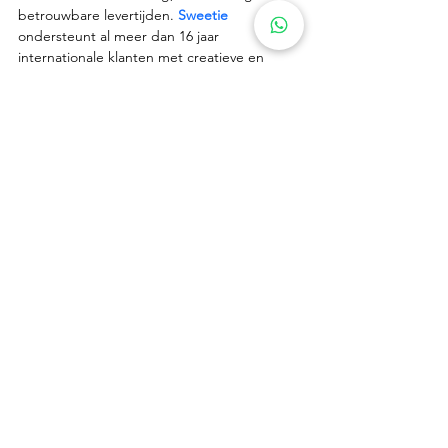
betrouwbare levertijden. 
Sweetie
ondersteunt al meer dan 16 jaar 
internationale klanten met creatieve en 
gecertificeerde producten.
Wilt u uw assortiment uitbreiden met veilige 
en ziekenhuisvriendelijke 
beterschapscadeaus? Neem contact op via 
sales@sweetie-group.com
 en ontvang 
passende groothandelsoplossingen.