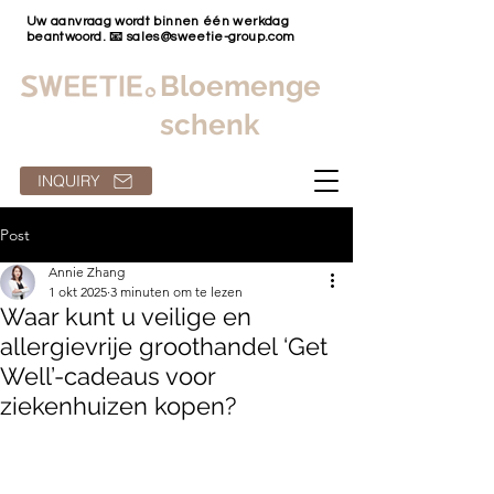
Uw aanvraag wordt binnen één werkdag
beantwoord. 📧
sales@sweetie-group.com
Bloemenge
schenk
INQUIRY
Post
Annie Zhang
1 okt 2025
3 minuten om te lezen
Waar kunt u veilige en
allergievrije groothandel ‘Get
Well’-cadeaus voor
ziekenhuizen kopen?