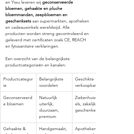
en Yiwu leveren wij 
geconserveerde 
bloemen, gehaakte en pluche 
bloemmanden, zeepbloemen en 
geschenksets
 aan supermarkten, apotheken 
en cadeauwinkels wereldwijd. Alle 
producten worden streng gecontroleerd en 
geleverd met certificaten zoals CE, REACH 
en fytosanitaire verklaringen.
Een overzicht van de belangrijkste 
productcategorieën en kanalen:
Productcategor
Belangrijkste 
Geschikte 
ie
voordelen
verkoopkanalen
Geconserveerd
Natuurlijk 
Ziekenhuiswink
e bloemen
uiterlijk, 
els, zakelijke 
duurzaam, 
geschenken
premium
Gehaakte & 
Handgemaakt, 
Apotheken, 