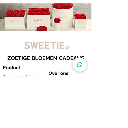
ZOETIGE BLOEMEN CADEAUS
Product
Over ons
Geconserveerde bloemen
Oplossingen
Rozenberen
Zeepbloemen
Oplossingen
Gehaakte bloemen
Blog
Pluchebloemen
Geconserveerd mos
Contact
Meer weten? Neem contact met ons op
​Telefoon & WhatsApp: