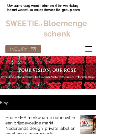
Uw aanvraag wordt binnen één werkdag
beantwoord. 📧
sales@sweetie-group.com
Bloemenge
schenk
INQUIRY
Blog
Hoe HEMA merkwaarde opbouwt in
een prijsgevoelige markt:
Nederlands design, private label en
emotionele meerwaarde