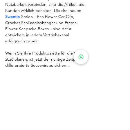
Nutzbarkeit verbinden, sind die Artikel, die 
Kunden wirklich behalten. Die drei neuen 
Sweetie
-Serien – Fan Flower Car Clip, 
Crochet Schlüsselanhänger und Eternal 
Flower Keepsake Boxes – sind dafür 
entwickelt, in jedem Vertriebskanal 
erfolgreich zu sein.
Wenn Sie Ihre Produktpalette für die WM 
2026 planen, ist jetzt der richtige Zeitpunkt, 
differenzierte Souvenirs zu sichern. 
Kontaktieren Sie 
sales@sweetie-
group.com
 für Kataloge, Preise und Muster.