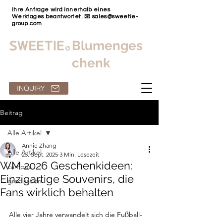
Ihre Anfrage wird innerhalb eines
Werktages beantwortet. 📧
sales@sweetie-
group.com
Blumenges
chenk
INQUIRY
Beitrag
Alle Artikel
Annie Zhang
Alle Artikel
23. Sept. 2025
3 Min. Lesezeit
WM 2026 Geschenkideen:
campus
Einzigartige Souvenirs, die
graduation
Fans wirklich behalten
Alle vier Jahre verwandelt sich die Fußball-