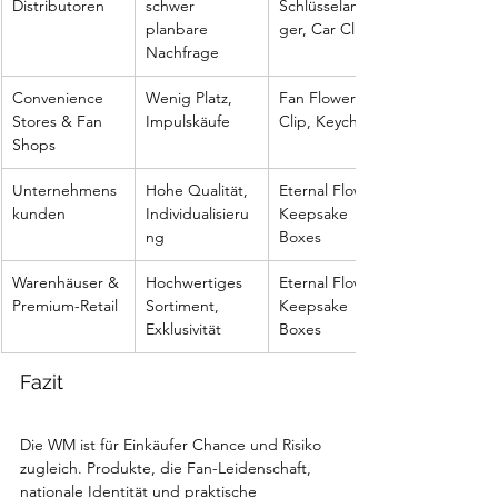
Distributoren
schwer 
Schlüsselanhän
planbare 
ger, Car Clips
Nachfrage
Convenience 
Wenig Platz, 
Fan Flower Car 
Stores & Fan 
Impulskäufe
Clip, Keychains
Shops
Unternehmens
Hohe Qualität, 
Eternal Flower 
kunden
Individualisieru
Keepsake 
ng
Boxes
Warenhäuser & 
Hochwertiges 
Eternal Flower 
Premium-Retail
Sortiment, 
Keepsake 
Exklusivität
Boxes
Fazit
Die WM ist für Einkäufer Chance und Risiko 
zugleich. Produkte, die Fan-Leidenschaft, 
nationale Identität und praktische 