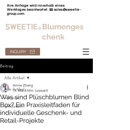
Ihre Anfrage wird innerhalb eines
Werktages beantwortet. 📧
sales@sweetie-
group.com
Blumenges
chenk
INQUIRY
Beitrag
Alle Artikel
Annie Zhang
Alle Artikel
14. Mai
8 Min. Lesezeit
Was sind Plüschblumen Blind
campus
Box? Ein Praxisleitfaden für
graduation
individuelle Geschenk- und
Retail-Projekte