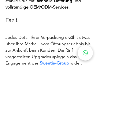
stabile Qualität, 
schnelle Lieferung
 und 
vollständige OEM/ODM-Services
.
Fazit
Jedes Detail Ihrer Verpackung erzählt etwas 
über Ihre Marke – vom Öffnungserlebnis bis 
zur Ankunft beim Kunden. Die fünf 
vorgestellten Upgrades spiegeln das 
Engagement der 
Sweetie-Group
 wider, 
Online-Blumenhändlern dabei zu helfen, 
Schönheit sicher, effizient und nachhaltig zu 
liefern
.
Wenn Sie Ihre Produktlinie 2025 planen 
oder Ihre Verpackung verbessern möchten –
kontaktieren Sie uns unter 
sales@sweetie-
group.com
,und wir zeigen Ihnen, wie 
unsere Innovationen Ihr Geschäft 
unterstützen können.