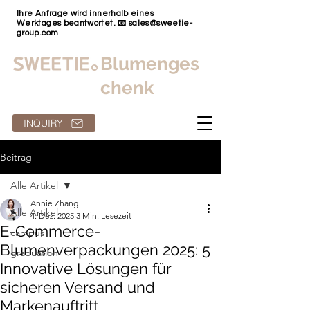
Ihre Anfrage wird innerhalb eines
Werktages beantwortet. 📧
sales@sweetie-
group.com
Blumenges
chenk
INQUIRY
Beitrag
Alle Artikel
Annie Zhang
Alle Artikel
4. Dez. 2025
3 Min. Lesezeit
E-Commerce-
campus
Blumenverpackungen 2025: 5
graduation
Innovative Lösungen für
sicheren Versand und
Markenauftritt