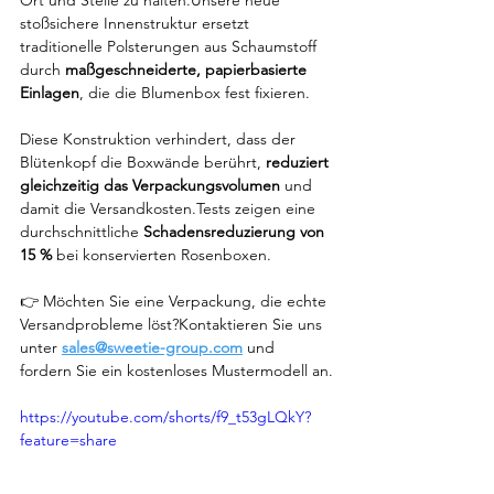
Ort und Stelle zu halten.Unsere neue 
stoßsichere Innenstruktur ersetzt 
traditionelle Polsterungen aus Schaumstoff 
durch 
maßgeschneiderte, papierbasierte 
Einlagen
, die die Blumenbox fest fixieren.
Diese Konstruktion verhindert, dass der 
Blütenkopf die Boxwände berührt, 
reduziert 
gleichzeitig das Verpackungsvolumen
 und 
damit die Versandkosten.Tests zeigen eine 
durchschnittliche 
Schadensreduzierung von 
15 %
 bei konservierten Rosenboxen.
👉 Möchten Sie eine Verpackung, die echte 
Versandprobleme löst?Kontaktieren Sie uns 
unter 
sales@sweetie-group.com
 und 
fordern Sie ein kostenloses Mustermodell an.
https://youtube.com/shorts/f9_t53gLQkY?
feature=share