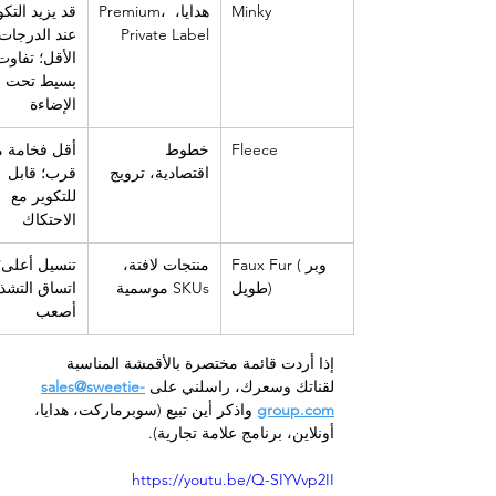
Minky
هدايا، Premium، 
قد يزيد التكو
Private Label
عند الدرجات 
الأقل؛ تفاوت
بسيط تحت 
الإضاءة
Fleece
خطوط 
أقل فخامة م
اقتصادية، ترويج
قرب؛ قابل 
للتكوير مع 
الاحتكاك
Faux Fur (وبر 
منتجات لافتة، 
تنسيل أعلى؛
طويل)
SKUs موسمية
اتساق التشذ
أصعب
إذا أردت قائمة مختصرة بالأقمشة المناسبة 
لقناتك وسعرك، راسلني على 
sales@sweetie-
group.com
 واذكر أين تبيع (سوبرماركت، هدايا، 
أونلاين، برنامج علامة تجارية).
https://youtu.be/Q-SIYVvp2II