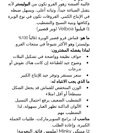
غالبية أقمشة زهور الفرو تكون من 
البوليستر
 لأنه 
يتقبل الصباغة جيداً، وثباته أعلى، ويسهل ضبطه 
في الإنتاج الكمي. الفروقات تكون في نوع الوبرة 
وكثافتها وبنية النسيج والتشطيب.
1) فيلبوا Velboa (وبر قصير)
ما هو:
 قماش فرو قصير الوبرة (غالباً 100% 
بوليستر) وهو الأكثر شيوعاً في منتجات الفرو.
لماذا يفضله المشترون:
حواف نظيفة وواضحة في تشكيل البتلات
وضوح جيد للطباعة إن كانت هناك نقوش أو 
تدرجات
سعر مستقر وتوفر جيد للإنتاج الكبير
ما الذي يجب الانتباه له:
الوزن المنخفض للقماش قد يجعل الشكل 
مسطحاً أو أقل امتلاء
التشطيب الضعيف يرفع احتمال التنسيل
الألوان الداكنة تظهر الغبار بسهولة، لذا 
التشطيب مهم
مناسب لـ:
 برامج السوبرماركت، طلبيات الجملة 
الكبيرة، وإعادة الطلب.
2) مينكي Minky (ملمس فائق النعومة)