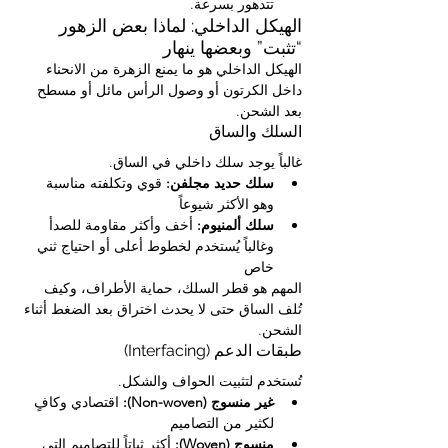
تتدهور بسرعة.
الهيكل الداخلي: لماذا بعض الزهور 
“تثبت” وبعضها ينهار
الهيكل الداخلي هو ما يمنع الزهرة من الانحناء 
داخل الكرتون أو وصول الرأس مائل أو مسطح 
بعد الشحن.
السلك والساق
غالباً يوجد سلك داخلي في الساق.
سلك حديد مجلفن:
 قوي وتكلفته مناسبة 
وهو الأكثر شيوعاً
سلك ألمنيوم:
 أخف وأكثر مقاومة للصدأ 
وغالباً يُستخدم لخطوط أعلى أو احتياج ثني 
خاص
المهم هو قطر السلك، حماية الأطراف، وكيف 
تُلف الساق حتى لا يحدث اختراق بعد الضغط أثناء 
الشحن.
طبقات الدعم (Interfacing)
تُستخدم لتثبيت الحواف والشكل.
غير منسوج (Non-woven):
 اقتصادي وكافٍ 
لكثير من التصاميم
منسوج (Woven):
 أكثر ثباتاً للتصاميم التي 