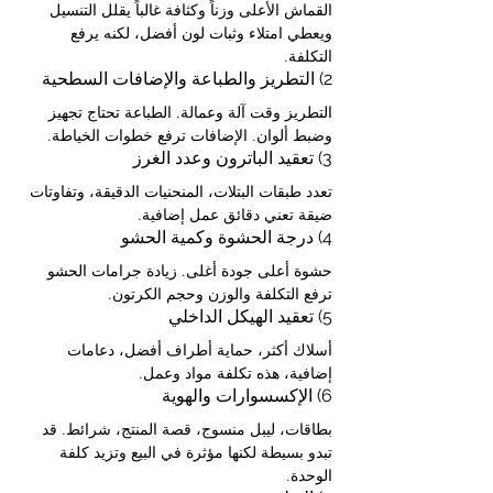
القماش الأعلى وزناً وكثافة غالباً يقلل التنسيل 
ويعطي امتلاء وثبات لون أفضل، لكنه يرفع 
التكلفة.
2) التطريز والطباعة والإضافات السطحية
التطريز وقت آلة وعمالة. الطباعة تحتاج تجهيز 
وضبط ألوان. الإضافات ترفع خطوات الخياطة.
3) تعقيد الباترون وعدد الغرز
تعدد طبقات البتلات، المنحنيات الدقيقة، وتفاوتات 
ضيقة تعني دقائق عمل إضافية.
4) درجة الحشوة وكمية الحشو
حشوة أعلى جودة أغلى. زيادة جرامات الحشو 
ترفع التكلفة والوزن وحجم الكرتون.
5) تعقيد الهيكل الداخلي
أسلاك أكثر، حماية أطراف أفضل، دعامات 
إضافية، هذه تكلفة مواد وعمل.
6) الإكسسوارات والهوية
بطاقات، ليبل منسوج، قصة المنتج، شرائط. قد 
تبدو بسيطة لكنها مؤثرة في البيع وتزيد كلفة 
الوحدة.