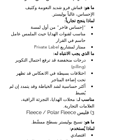
ما هو:
 قماش فرو شديد النعومة وكثيف 
الإحساس، غالباً بوليستر.
لماذا ينجح تجارياً:
“إحساس فاخر” من أول لمسة
مناسب لقنوات الهدايا حيث الملمس عامل 
حاسم في القرار
ممتاز لمشاريع Private Label
ما الذي يجب الانتباه له:
درجات منخفضة قد ترفع احتمال التكوير 
(pilling)
اختلافات بسيطة في الانعكاس قد تظهر 
تحت إضاءة المتاجر
أكثر حساسية لشد الخياطة وقد يتمدد إن لم 
يُضبط
مناسب لـ:
 محلات الهدايا، التجزئة الراقية، 
العلامات التجارية.
3) فليس Fleece / Polar Fleece
ما هو:
 نسيج بوليستر بسطح ممشّط.
لماذا يُستخدم:
اقتصادي