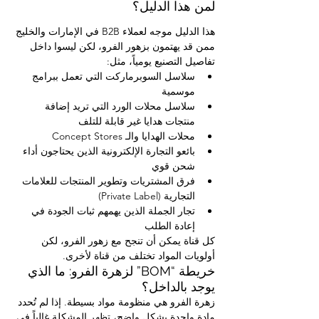
لمن هذا الدليل؟
هذا الدليل موجه لعملاء B2B في الإمارات والخليج 
ممن قد يهتمون بزهور الفرو، لكن ليسوا داخل 
تفاصيل التصنيع يومياً، مثل:
سلاسل السوبرماركت التي تعمل ببرامج 
موسمية
سلاسل محلات الورد التي تريد إضافة 
منتجات هدايا غير قابلة للتلف
محلات الهدايا والـ Concept Stores
بائعو التجارة الإلكترونية الذين يحتاجون أداء 
شحن قوي
فرق المشتريات وتطوير المنتجات للعلامات 
التجارية (Private Label)
تجار الجملة الذين يهمهم ثبات الجودة في 
إعادة الطلب
كل قناة يمكن أن تنجح مع زهور الفرو، لكن 
أولويات المواد تختلف من قناة لأخرى.
خريطة “BOM” لزهرة الفرو: ما الذي 
يوجد بالداخل؟
زهرة الفرو هي منظومة مواد بسيطة. إذا لم تُحدد 
مادة واحدة بشكل واضح، تظهر المشكلة غالباً في 