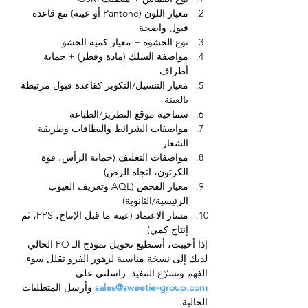
معيار اللون (Pantone أو عينة) مع قاعدة 
قبول واضحة
نوع الحشوة + معيار كمية الحشو
مواصفة السلك (مادة وقطر) + حماية 
أطراف
معيار التنسيل/التكوير كقاعدة قبول مرتبطة 
بالعينة
سماحية موقع التطريز/الطباعة
مواصفات الشرائط والبطاقات وطريقة 
الشعار
مواصفات التغليف (حماية الرأس، قوة 
الكرتون، اتجاه الرص)
معيار الفحص (AQL وتعريف العيوب 
الرئيسية/الثانوية)
مسار الاعتماد (عينة ما قبل الإنتاج، PPS، ثم 
إنتاج كمي)
إذا أحببت، أستطيع تحويل نموذج الـ PO الحالي 
لديك إلى نسخة مناسبة لزهور الفرو تقلل سوء 
الفهم وتسرّع التنفيذ. راسلني على 
sales@sweetie-group.com
 وأرسل المتطلبات 
الحالية.