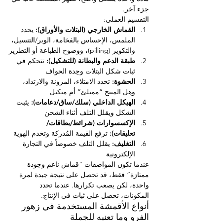
جزء آخر.
التقسيم العملي:
القماش الخارجي (البتلات والأوراق):
 يحدد 
الملمس، الإحساس بالفخامة، الوبر/التنسيل، 
والتكوير (pilling)، ووضوح الطباعة أو التطريز
طبقة الدعم والبطانة (للتشكيل):
 تتحكم في 
ثبات شكل البتلات وحِدة الحواف
الحشوة:
 تحدد الامتلاء، المرونة والارتداد، 
وهل المنتج “ممتلئ” أم متكتل
الهيكل الداخلي (سلك/ساق/دعامات):
 يثبت 
الشكل ويقلل التلف أثناء الشحن
الإكسسوارات (شرائط/بطاقات/
تعليقات):
 ترفع القيمة المُدركة وتخدم الهوية
التغليف:
 يقلل التلف خصوصاً في التجارة 
الإلكترونية
عندما تكون المواصفات “قماش ناعم وجودة 
ممتازة” فقط، قد تحصل على نتيجة جيدة لمرة 
واحدة، لكن يصعب تكرارها. عندما تحدد 
المكونات، تحصل على ثبات في الإنتاج.
أنواع الأقمشة المستخدمة في زهور 
الفرو وما تعنيه للجملة