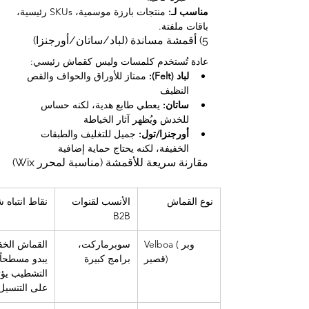
مناسب لـ:
 منتجات بارزة موسمية، SKUs رئيسية، 
باقات ملفتة.
5) أقمشة مساندة (لباد/ساتان/أورجنزا)
عادة تُستخدم كلمسات وليس كقماش رئيسي:
لباد (Felt):
 ممتاز للأوراق والحواف والقص 
النظيف
ساتان:
 يعطي طابع هدية، لكنه حساس 
للخدش ويُظهر آثار الخياطة
أورجنزا/تول:
 جميل للتغليف والطبقات 
الخفيفة، لكنه يحتاج حماية إضافية
مقارنة سريعة للأقمشة (مناسبة لمحرر Wix)
نوع القماش
الأنسب لقنوات 
نقاط انتباه 
B2B
Velboa (وبر 
سوبرماركت، 
القماش الخف
قصير)
برامج كبيرة
يبدو مسطحاً؛
التشطيب يؤث
على التنسيل