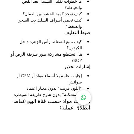
ما خطوات تقليل التنسيل بعد القص 
والخياطة؟
كيف توحد كمية الحشو بين العمال؟
كيف تحمي أطراف السلك بعد الشحن 
والضغط؟
ضبط التغليف
كيف تمنع انضغاط رأس الزهرة داخل 
الكرتون؟
هل تستطيع مشاركة صور طريقة الرص أو 
SOP؟
إشارات تحذير
إجابات عامة بلا أسماء مواد أو GSM أو 
سواتش
“اللون قريب” بدون معيار اعتماد
“لا مشكلة” بدون شرح طريقة السيطرة
توصيات مواد حسب قناة البيع (نقاط 
انطلاق عملية)
برامج السوبرماركت
الأولوية: ثبات، مرتجعات أقل، إعادة طلب سريعة
قماش: Velboa أو وبر قصير ثابت