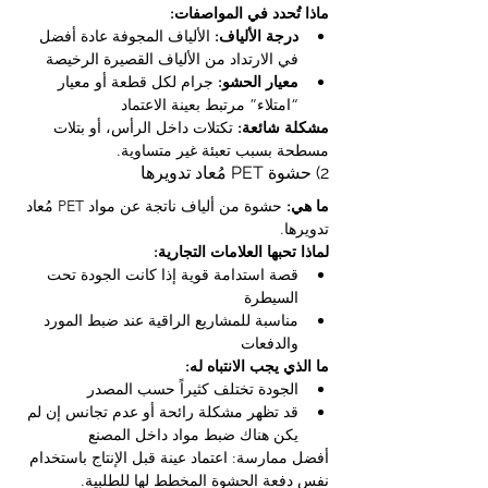
ماذا تُحدد في المواصفات:
درجة الألياف:
 الألياف المجوفة عادة أفضل 
في الارتداد من الألياف القصيرة الرخيصة
معيار الحشو:
 جرام لكل قطعة أو معيار 
“امتلاء” مرتبط بعينة الاعتماد
مشكلة شائعة:
 تكتلات داخل الرأس، أو بتلات 
مسطحة بسبب تعبئة غير متساوية.
2) حشوة PET مُعاد تدويرها
ما هي:
 حشوة من ألياف ناتجة عن مواد PET مُعاد 
تدويرها.
لماذا تحبها العلامات التجارية:
قصة استدامة قوية إذا كانت الجودة تحت 
السيطرة
مناسبة للمشاريع الراقية عند ضبط المورد 
والدفعات
ما الذي يجب الانتباه له:
الجودة تختلف كثيراً حسب المصدر
قد تظهر مشكلة رائحة أو عدم تجانس إن لم 
يكن هناك ضبط مواد داخل المصنع
أفضل ممارسة: اعتماد عينة قبل الإنتاج باستخدام 
نفس دفعة الحشوة المخطط لها للطلبية.