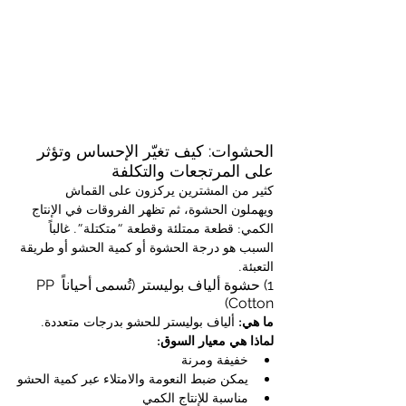
الحشوات: كيف تغيّر الإحساس وتؤثر 
على المرتجعات والتكلفة
كثير من المشترين يركزون على القماش 
ويهملون الحشوة، ثم تظهر الفروقات في الإنتاج 
الكمي: قطعة ممتلئة وقطعة “متكتلة”. غالباً 
السبب هو درجة الحشوة أو كمية الحشو أو طريقة 
التعبئة.
1) حشوة ألياف بوليستر (تُسمى أحياناً PP 
Cotton)
ما هي:
 ألياف بوليستر للحشو بدرجات متعددة.
لماذا هي معيار السوق:
خفيفة ومرنة
يمكن ضبط النعومة والامتلاء عبر كمية الحشو
مناسبة للإنتاج الكمي