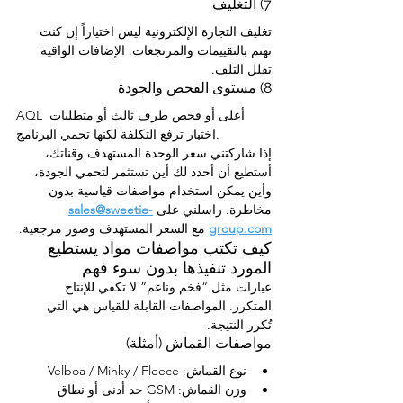
7) التغليف
تغليف التجارة الإلكترونية ليس اختياراً إن كنت 
تهتم بالتقييمات والمرتجعات. الإضافات الواقية 
تقلل التلف.
8) مستوى الفحص والجودة
AQL أعلى أو فحص طرف ثالث أو متطلبات 
اختبار ترفع التكلفة لكنها تحمي البرنامج.
إذا شاركتني سعر الوحدة المستهدف وقناتك، 
أستطيع أن أحدد لك أين تستثمر لتحمي الجودة، 
وأين يمكن استخدام مواصفات قياسية بدون 
مخاطرة. راسلني على 
sales@sweetie-
group.com
 مع السعر المستهدف وصور مرجعية.
كيف تكتب مواصفات مواد يستطيع 
المورد تنفيذها بدون سوء فهم
عبارات مثل “فخم وناعم” لا تكفي للإنتاج 
المتكرر. المواصفات القابلة للقياس هي التي 
تُكرر النتيجة.
مواصفات القماش (أمثلة)
نوع القماش: Velboa / Minky / Fleece
وزن القماش: GSM حد أدنى أو نطاق