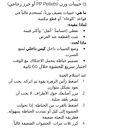
3) حبيبات وزن (PP Pellets أو خرز زجاجي)
ما هي:
 حبيبات تضيف وزناً، تُستخدم غالباً في 
قواعد “الوعاء” أو قطع مكتبية.
لماذا مفيدة:
تعطي إحساساً “أثقل” وأكثر قيمة
تثبت القطعة عند العرض
ماذا تُحدد:
وضع الحبيبات داخل 
كيس داخلي
 لمنع 
التسرب
تصميم خياطة يتحمل الاحتكاك مع الوقت
اختبار سريع للحشوة خلال 60 ثانية
عند استلام العينة:
اضغط رأس الزهرة بقوة ثم اتركه. يجب أن 
يعود بشكل متوازن.
مرر أصابعك حول الأطراف. لا يجب أن 
تشعر بعُقد صلبة.
اضغط بالقرب من الخياطة. إذا تحولت 
الحشوة إلى كتل أو تمددت الخياطة بسهولة، 
فطريقة التعبئة ضعيفة.
كرر ثلاث مرات. الحشوات الضعيفة غالباً 