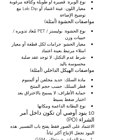
نوع الوبرة: قصيرة أو طويلة وكثافة مرغوبة
معيار اللون: عينة اعتماد أو Lab Dip مع 
توضيح الإضاءة
مواصفات الحشوة (أمثلة)
نوع الحشوة: بوليستر / PET مُعاد تدويره / 
حبيبات وزن
معيار الحشو: جرامات لكل قطعة أو معيار 
امتلاء مرتبط بعينة اعتماد
شرط عدم التكتل: لا توجد عقد صلبة 
محسوسة باليد
مواصفات الهيكل الداخلي (أمثلة)
مادة السلك: حديد مجلفن أو ألمنيوم
قطر السلك: حسب حجم المنتج
حماية الأطراف: لا يسمح بالاختراق بعد 
اختبار ضغط بسيط
نوع البطانة الداعمة ومكانها
10 بنود أوصي أن تكون داخل أمر 
الشراء (PO)
الاعتماد على الصور فقط يفتح باب التفسير. هذه 
البنود تجعل الإنتاج أكثر ثباتاً:
نوع القماش + متطلب GSM