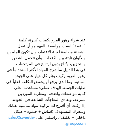
عند شراء زهور الفرو بكميات كبيرة، كلمة 
“ناعمة” ليست مواصفة. المهم هو أن تصل 
الشحنة مطابقة لعينة الاعتماد، وأن تكون الملمس 
والألوان ثابتة بين الدُفعات، وأن تتحمل الشحن 
والتخزين، وتُباع بدون ارتفاع في المرتجعات.
في هذا الدليل سأشرح المواد الأكثر استخداماً في 
زهور الفرو، وكيف يؤثر كل خيار على الجودة 
النهائية، وما الذي يرفع أو يخفض التكلفة فعلياً في 
طلبات الجملة. الهدف عملي: مساعدتك على 
كتابة مواصفات واضحة، ومقارنة الموردين 
بسرعة، وتفادي المفاجآت الشائعة في الجودة.
إذا رغبت أن أقترح لك تركيبة مواد مناسبة لقناتك 
وسعرك المستهدف (قماش + حشوة + هيكل 
داخلي + تغليف)، راسلني على 
sales@sweetie-
.
group.com