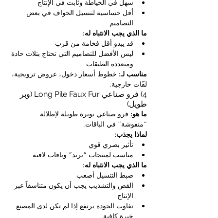
سهل في الخياطة وثابت في الإنتاج
أقل حساسية لتنسيل الحواف في بعض 
التصاميم
ما الذي يجب الانتباه له:
قد يبدو أقل فخامة من قرب
ليس الأفضل للتصاميم التي تحتاج بتلات حادة 
ومتعددة الطبقات
مناسب لـ:
 خطوط أسعار دخول، عروض ترويجية، 
لفّات خارجية.
4) فرو صناعي Long Pile Faux Fur (وبر 
طويل)
ما هو:
 فرو صناعي بوبرة طويلة لإطلالة 
“منفوشة” في الباقات.
لماذا يجذب:
تأثير بصري قوي
مناسب لمنتجات “ترند” وباقات لافتة
ما الذي يجب الانتباه له:
ضبط التنسيل أصعب
القص والتشذيب يجب أن يكون متناسقاً عبر 
الإنتاج
تفاوت الجودة يرتفع إذا لم تكن لدى المصنع 
خبرة كافية